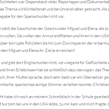
eflüchteten war Gegenstand vieler Reportagen und Dokumentat
as Thema wirklichkeitsnah und berührend näher gebracht. Als a
usgabe für den Spanischunterricht vor.
zählt die Geschichte der Geschwister Miguel und Elena, die
la
 wollen. Sie wollen der Armut entfliehen und ihren in den USA
über korrupte Polizisten bis hin zum Durchqueren der erbarm
den Miguel und Elena ihr Ziel je erreichen?
n und gibt dort Englischunterricht, vorwiegend für Geflüchtete 
d ihren Erlebnissen hat sie schließlich dazu bewogen, das T
sch, ihrer Muttersprache, doch sehr bald war ein Übersetzer g
entische, spanischsprachige Stimme verleihen konnte: Christia
t habe ich noch an meinem Schreibtisch in der Schule gearbeitet
it kurzem bei uns in den USA lebte, zu mir kam und mich fragte, o