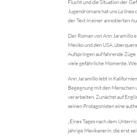
Flucht und die Situation der G
Jugendromans hat uns
La línea
d
der Text in einer annotierten A
Der Roman von Ann Jaramillo er
Mexiko und den USA, überqueren
Aufspringen auf fahrende Züge 
viele gefährliche Momente. Wer
Ann Jaramillo lebt in Kalifornie
Begegnung mit den Menschen un
verarbeiten. Zunächst auf Engli
seinen Protagonisten eine auth
„Eines Tages nach dem Unterrich
jährige Mexikanerin, die erst se