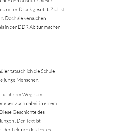
chen den Anstifter dieser
d unter Druck gesetzt. Ziel ist
en. Doch sie versuchen
als in der DDR Abitur machen
üler tatsächlich die Schule
fte junge Menschen.
en auf ihrem Weg zum
r eben auch dabei, in einem
 Diese Geschichte des
ungen“. Der Text ist
 der Lektüre des Textes