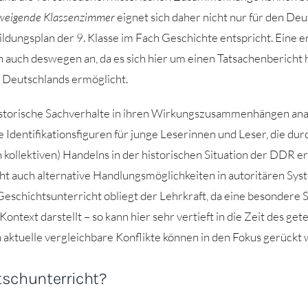
weigende Klassenzimmer
eignet sich daher nicht nur für den Deu
ldungsplan der 9. Klasse im Fach Geschichte entspricht. Eine
h auch deswegen an, da es sich hier um einen Tatsachenbericht 
en Deutschlands ermöglicht.
istorische Sachverhalte in ihren Wirkungszusammenhängen anal
 Identifikationsfiguren für junge Leserinnen und Leser, die dur
 kollektiven) Handelns in der historischen Situation der DDR e
cht auch alternative Handlungsmöglichkeiten in autoritären Sy
schichtsunterricht obliegt der Lehrkraft, da eine besondere S
ontext darstellt – so kann hier sehr vertieft in die Zeit des ge
aktuelle vergleichbare Konflikte können in den Fokus gerückt
schunterricht?