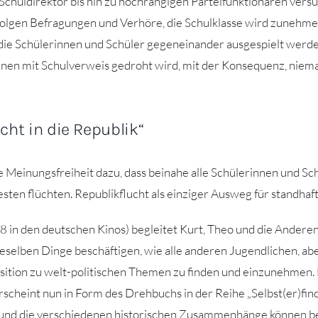
Schuldirektor bis hin zu hochrangigen Parteifunktionären versu
folgen Befragungen und Verhöre, die Schulklasse wird zunehmen
m die Schülerinnen und Schüler gegeneinander ausgespielt werd
nen mit Schulverweis gedroht wird, mit der Konsequenz, niem
cht in die Republik“
te Meinungsfreiheit dazu, dass beinahe alle Schülerinnen und Sch
sten flüchten. Republikflucht als einziger Ausweg für standha
 in den deutschen Kinos) begleitet Kurt, Theo und die Ander
selben Dinge beschäftigen, wie alle anderen Jugendlichen, abe
ition zu welt-politischen Themen zu finden und einzunehmen.
rscheint nun in Form des Drehbuchs in der Reihe „Selbst(er)find
 und die verschiedenen historischen Zusammenhänge können bei