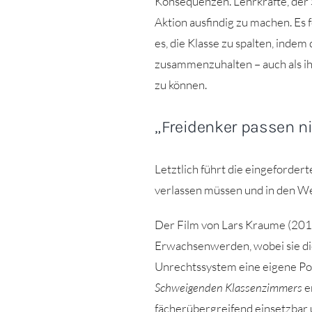
Konsequenzen. Lehrkräfte, der 
Aktion ausfindig zu machen. Es 
es, die Klasse zu spalten, inde
zusammenzuhalten – auch als ih
zu können.
„Freidenker passen ni
Letztlich führt die eingeforder
verlassen müssen und in den We
Der Film von Lars Kraume (2018
Erwachsenwerden, wobei sie die
Unrechtssystem eine eigene Pos
Schweigenden Klassenzimmers
e
fächerübergreifend einsetzbar