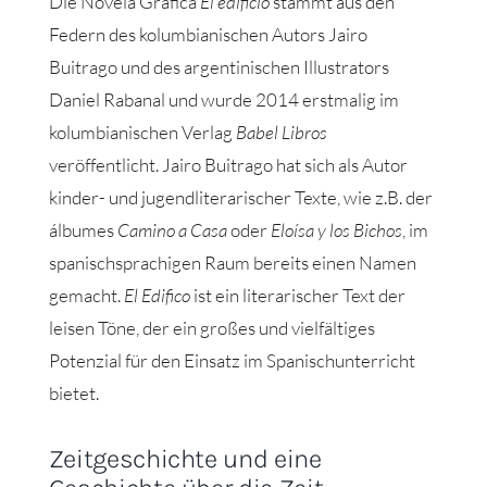
Die Novela Gráfica
El edificio
stammt aus den
Federn des kolumbianischen Autors Jairo
Buitrago und des argentinischen Illustrators
Daniel Rabanal und wurde 2014 erstmalig im
kolumbianischen Verlag
Babel Libros
veröffentlicht. Jairo Buitrago hat sich als Autor
kinder- und jugendliterarischer Texte, wie z.B. der
álbumes
Camino a Casa
oder
Eloísa y los Bichos
, im
spanischsprachigen Raum bereits einen Namen
gemacht.
El Edifico
ist ein literarischer Text der
leisen Töne, der ein großes und vielfältiges
Potenzial für den Einsatz im Spanischunterricht
bietet.
Zeitgeschichte und eine