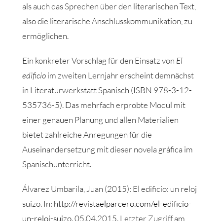
als auch das Sprechen über den literarischen Text,
also die literarische Anschlusskommunikation, zu
ermöglichen.
Ein konkreter Vorschlag für den Einsatz von
El
edificio
im zweiten Lernjahr erscheint demnächst
in Literaturwerkstatt Spanisch (ISBN 978-3-12-
535736-5). Das mehrfach erprobte Modul mit
einer genauen Planung und allen Materialien
bietet zahlreiche Anregungen für die
Auseinandersetzung mit dieser novela gráfica im
Spanischunterricht.
Álvarez Umbarila, Juan (2015): El edificio: un reloj
suizo. In:
http://revistaelparcero.com/el-edificio-
un-reloj-suizo
. 05.04.2015. Letzter Zugriff am