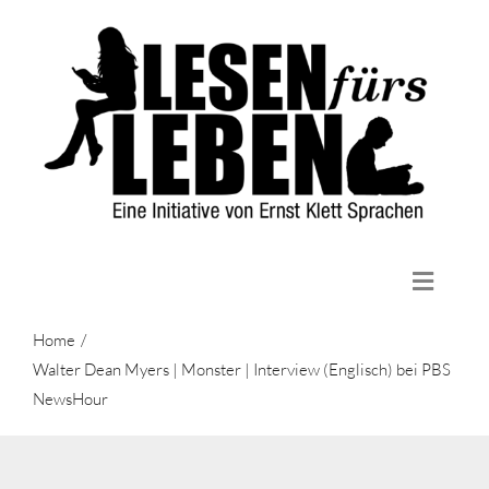
Zum
Inhalt
springen
Toggle
Naviga
Home
Home
Die Initiative
Walter Dean Myers | Monster | Interview (Englisch) bei PBS
NewsHour
Lektüren
Aktuelles