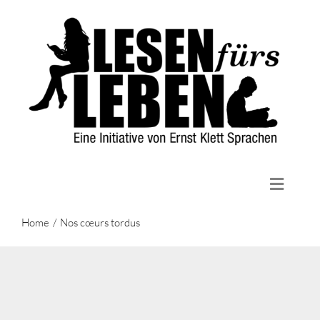
Zum
Inhalt
springen
Toggle
Naviga
Home
Home
Nos cœurs tordus
Die Initiative
Lektüren
Aktuelles