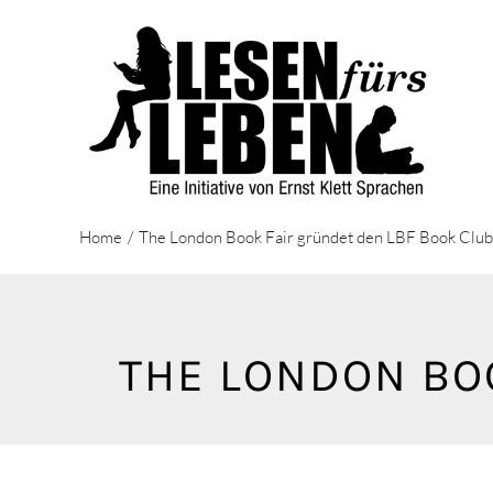
Zum
Inhalt
springen
Home
The London Book Fair gründet den LBF Book Clu
THE LONDON BO