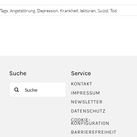
Tags:
Angststörung
,
Depression
,
Krankheit
,
lektüren
,
Suizid
,
Tod
Suche
Service
KONTAKT
Suche
IMPRESSUM
nach:
NEWSLETTER
DATENSCHUTZ
COOKIE-
KONFIGURATION
BARRIEREFREIHEIT