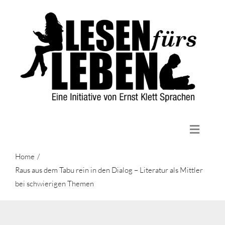
Zum
Inhalt
springen
Toggle
Naviga
Home
Home
Die Initiative
Raus aus dem Tabu rein in den Dialog – Literatur als Mittler
bei schwierigen Themen
Lektüren
Aktuelles