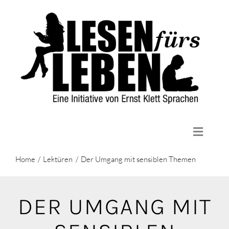
Zum
Inhalt
springen
Toggle
Naviga
Home
Home
Lektüren
Der Umgang mit sensiblen Themen
Die Initiative
Lektüren
DER UMGANG MIT
Aktuelles