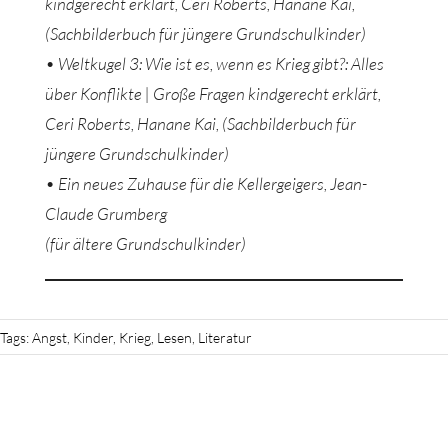
kindgerecht erklärt, Ceri Roberts, Hanane Kai,
(Sachbilderbuch für jüngere Grundschulkinder)
• Weltkugel 3: Wie ist es, wenn es Krieg gibt?: Alles
über Konflikte | Große Fragen kindgerecht erklärt,
Ceri Roberts, Hanane Kai, (Sachbilderbuch für
jüngere Grundschulkinder)
• Ein neues Zuhause für die Kellergeigers, Jean-
Claude Grumberg
(für ältere Grundschulkinder)
Tags:
Angst
,
Kinder
,
Krieg
,
Lesen
,
Literatur