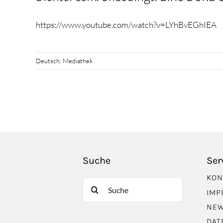
https://www.youtube.com/watch?v=LYhBvEGhIEA
Deutsch
,
Mediathek
Suche
Ser
KON
Suche
IMP
nach:
NEW
DAT