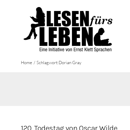
Zum
Inhalt
springen
Home
Schlagwort:
Dorian Gray
120. Todestag von Oscar Wilde