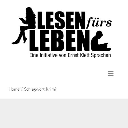
Zum
Inhalt
springen
Toggle
Naviga
Home
Home
Schlagwort:
Krimi
Die Initiative
Lektüren
Aktuelles