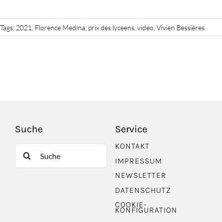
Tags:
2021
,
Florence Medina
,
prix des lyceens
,
video
,
Vivien Bessières
Suche
Service
KONTAKT
Suche
IMPRESSUM
nach:
NEWSLETTER
DATENSCHUTZ
COOKIE-
KONFIGURATION