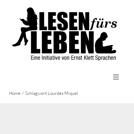
Zum
Inhalt
springen
Toggle
Naviga
Home
Home
Schlagwort:
Lourdes Miquel
Die Initiative
Lektüren
Aktuelles