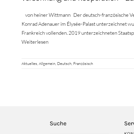
von heiner Wittmann Der deutsch-französische Vert
Konrad Adenauer im Élysée-Palast unterzeichnet wur
Frankreich vollenden. 2019 unterzeichneten Staats
Weiterlesen
Aktuelles
,
Allgemein
,
Deutsch
,
Französisch
Suche
Ser
KON